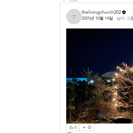
thelivingchurch202
2025년 10월 14일
·
님이 그
thelivingchurch202
0