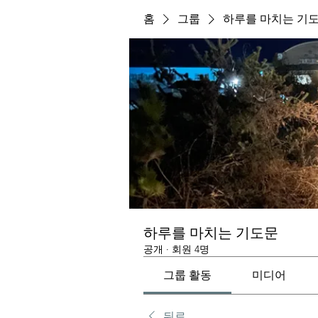
홈
그룹
하루를 마치는 기
하루를 마치는 기도문
공개
·
회원 4명
그룹 활동
미디어
뒤로