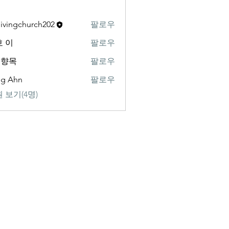
livingchurch202
팔로우
gchurch202
 이
팔로우
백향목
팔로우
ng Ahn
팔로우
 보기(4명)