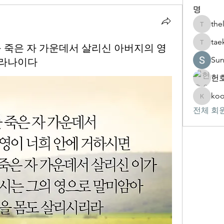
명
the
thelivin
tae
예수를 죽은 자 가운데서 살리신 아버지의 영
taekwon
Su
바라나이다
헌호
koo
kookhyu
전체 회원