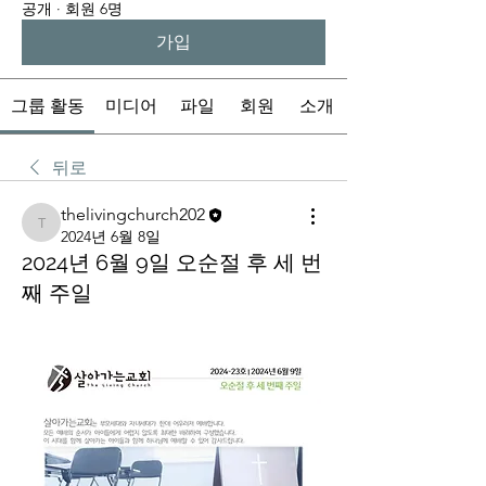
공개
·
회원 6명
가입
그룹 활동
미디어
파일
회원
소개
뒤로
thelivingchurch202
thelivingchurch202
2024년 6월 8일
2024년 6월 9일 오순절 후 세 번
째 주일