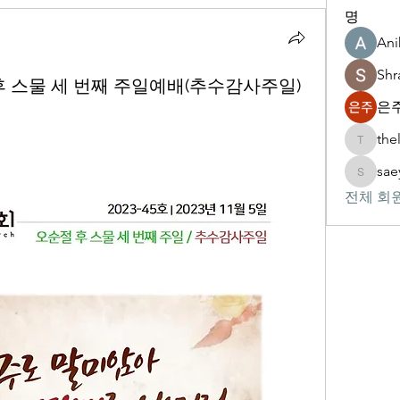
명
Ani
Shr
절 후 스물 세 번째 주일예배(추수감사주일)
은주
the
thelivin
sae
saeypsk
전체 회원