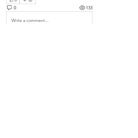
0
133
Write a comment...
소개
매일 아침 말씀으로 드리는 기도문
명
thelivingchurch202
팔로우
thelivingchurch202
taekwonlim
팔로우
taekwonlim
Sung Ahn
팔로우
헌호 이
팔로우
kookhyunim210138
팔로우
kookhyunim210138
전체 회원 보기(7명)