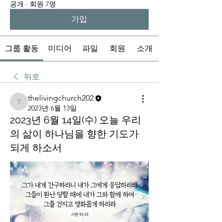
공개
·
회원 7명
가입
그룹 활동
미디어
파일
회원
소개
뒤로
thelivingchurch202
thelivingchurch202
2023년 6월 13일
2023년 6월 14일(수) 오늘 우리
의 삶이 하나님을 향한 기도가
되게 하소서