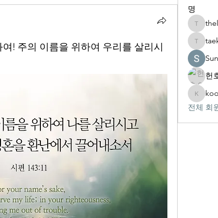
명
the
thelivin
tae
여호와여! 주의 이름을 위하여 우리를 살리시
taekwon
Su
헌호
koo
kookhyu
전체 회원