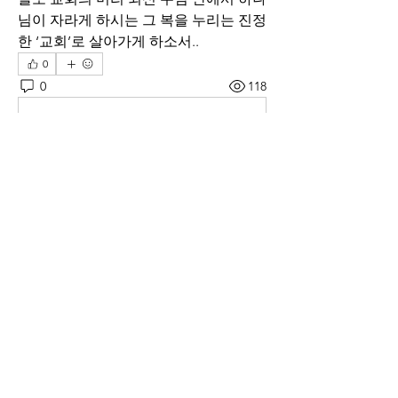
님이 자라게 하시는 그 복을 누리는 진정
한 ‘교회’로 살아가게 하소서..
0
0
118
Write a comment...
소개
매일 아침 말씀으로 드리는 기도문
명
thelivingchurch202
팔로우
thelivingchurch202
taekwonlim
팔로우
taekwonlim
Sung Ahn
팔로우
헌호 이
팔로우