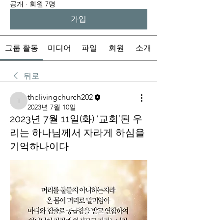
공개
·
회원 7명
가입
그룹 활동
미디어
파일
회원
소개
뒤로
thelivingchurch202
thelivingchurch202
2023년 7월 10일
2023년 7월 11일(화) ‘교회’된 우
리는 하나님께서 자라게 하심을
기억하나이다