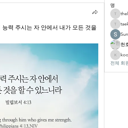
명
the
thelivin
tae
 내게 능력 주시는 자 안에서 내가 모든 것을
taekwon
Su
헌호
koo
kookhyu
전체 회원