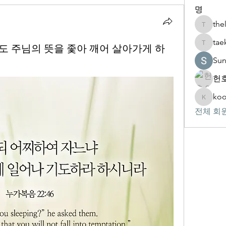
명
the
thelivin
tae
 오늘도 주님의 뜻을 좇아 깨어 살아가게 하
taekwon
Su
헌호
koo
kookhyu
전체 회원