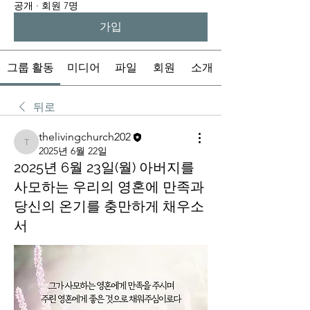
공개
·
회원 7명
가입
그룹 활동
미디어
파일
회원
소개
뒤로
thelivingchurch202
thelivingchurch202
2025년 6월 22일
2025년 6월 23일(월) 아버지를
사모하는 우리의 영혼에 만족과
당신의 온기를 충만하게 채우소
서