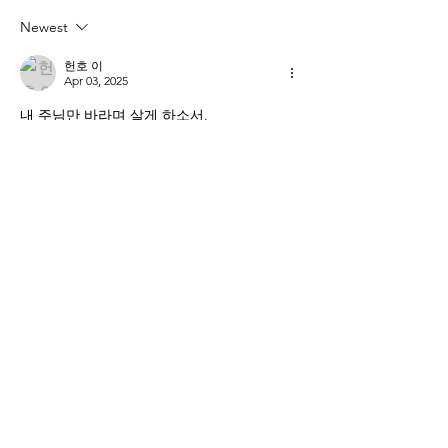
Newest
헌호 이
Apr 03, 2025
내 주님만 바라며 살게 하소서.
Like
Reply
소개
매일 아침 말씀으로 드리는 기도문
명
thelivingchurch202
팔로우
thelivingchurch202
taekwonlim
팔로우
taekwonlim
Sung Ahn
팔로우
헌호 이
팔로우