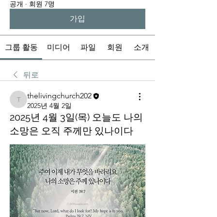
공개
·
회원 7명
가입
그룹 활동
미디어
파일
회원
소개
뒤로
thelivingchurch202
thelivingchurch202
2025년 4월 2일
2025년 4월 3일(목) 오늘도 나의
소망은 오직 주께만 있나이다