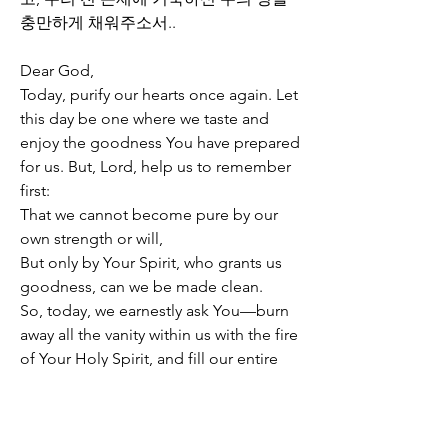
충만하게 채워주소서..
Dear God,  
Today, purify our hearts once again. Let 
this day be one where we taste and 
enjoy the goodness You have prepared 
for us. But, Lord, help us to remember 
first:  
That we cannot become pure by our 
own strength or will,  
But only by Your Spirit, who grants us 
goodness, can we be made clean.  
So, today, we earnestly ask You—burn 
away all the vanity within us with the fire 
of Your Holy Spirit, and fill our entire 
being with Your holy presence.
0
0
151