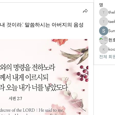
명
the
thelivin
tae
‘너는 내 것이라.’ 말씀하시는 아버지의 음성
taekwon
Su
헌호
koo
kookhyu
전체 회원