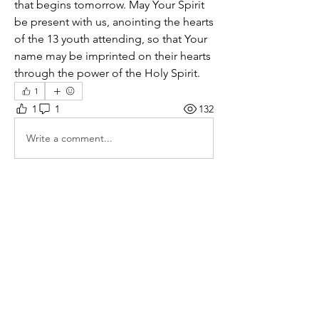
that begins tomorrow. May Your Spirit 
be present with us, anointing the hearts 
of the 13 youth attending, so that Your 
name may be imprinted on their hearts 
through the power of the Holy Spirit.
1
1
1
132
Write a comment...
Newest
153lee
Aug 29, 2024
아멘 할렐루야 샬롬 🙏 
하나님의 자녀로 삼아 주신 은혜에 
감사하며 다웁게 사는 이 하루가 되게
하소서.성령님 13명을 만나 주옵소서
여호와 라파 💕 