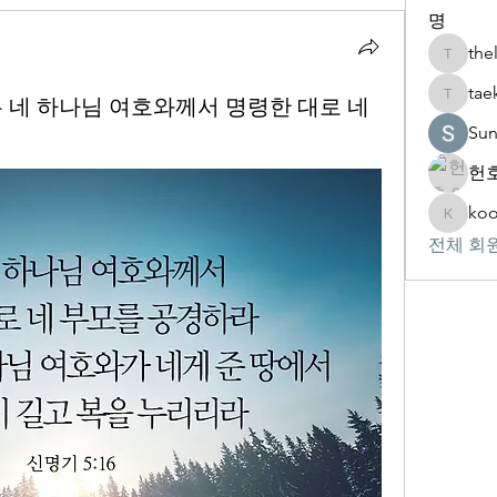
명
the
thelivin
tae
“너는 네 하나님 여호와께서 명령한 대로 네
taekwon
Su
헌호
koo
kookhyu
전체 회원