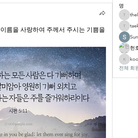
명
the
thelivin
tae
 주의 이름을 사랑하여 주께서 주시는 기쁨을
taekwon
Su
헌호
koo
kookhyu
전체 회원