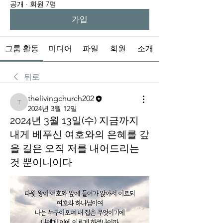
공개
·
회원 7명
가입
그룹 활동
미디어
파일
회원
소개
뒤로
thelivingchurch202
thelivingchurch202
2024년 3월 12일
2024년 3월 13일(수) 지금까지
내게 베푸신 여호와의 은혜를 갚
을 길은 오직 저를 내어드리는
것 뿐이니이다