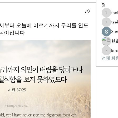
명
the
thelivin
tae
 어려서부터 오늘에 이르기까지 우리를 인도
taekwon
Su
나님이십니다
헌호
koo
kookhyu
전체 회원