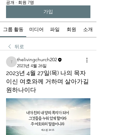
공개
·
회원 7명
가입
그룹 활동
미디어
파일
회원
소개
뒤로
thelivingchurch202
thelivingchurch202
2023년 4월 26일
2023년 4월 27일(목) 나의 목자
이신 여호와께 거하며 살아가길
원하나이다