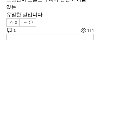
있는 
유일한 길입니다..
0
0
114
Write a comment...
소개
매일 아침 말씀으로 드리는 기도문
명
thelivingchurch202
팔로우
thelivingchurch202
taekwonlim
팔로우
taekwonlim
Sung Ahn
팔로우
헌호 이
팔로우