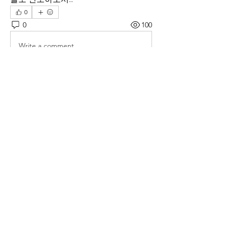
0
0
100
Write a comment...
소개
매일 아침 말씀으로 드리는 기도문
명
thelivingchurch202
팔로우
thelivingchurch202
taekwonlim
팔로우
taekwonlim
Sung Ahn
팔로우
헌호 이
팔로우
kookhyunim210138
팔로우
kookhyunim210138