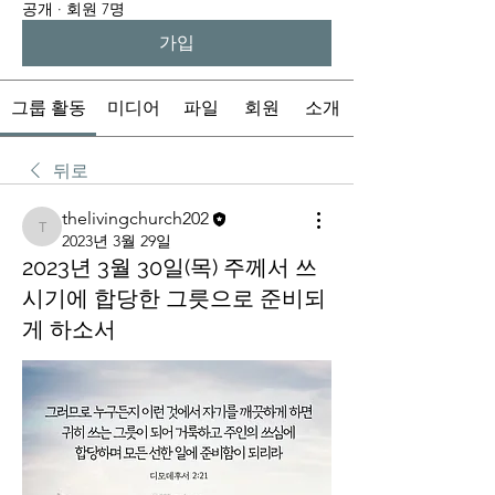
공개
·
회원 7명
가입
그룹 활동
미디어
파일
회원
소개
뒤로
thelivingchurch202
thelivingchurch202
2023년 3월 29일
2023년 3월 30일(목) 주께서 쓰
시기에 합당한 그릇으로 준비되
게 하소서