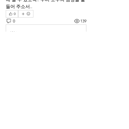
들어 주소서..
0
0
139
Write a comment...
소개
매일 아침 말씀으로 드리는 기도문
명
thelivingchurch202
팔로우
thelivingchurch202
taekwonlim
팔로우
taekwonlim
Sung Ahn
팔로우
헌호 이
팔로우