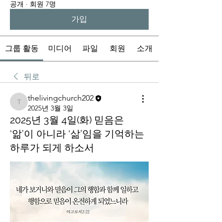
공개
·
회원 7명
가입
그룹 활동
미디어
파일
회원
소개
뒤로
thelivingchurch202
thelivingchurch202
2025년 3월 3일
2025년 3월 4일(화) 믿음은
‘앎’이 아니라 ‘삶’임을 기억하는
하루가 되게 하소서