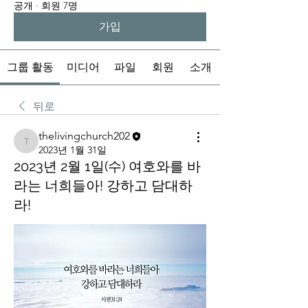
공개
·
회원 7명
가입
그룹 활동
미디어
파일
회원
소개
뒤로
thelivingchurch202
thelivingchurch202
2023년 1월 31일
2023년 2월 1일(수) 여호와를 바
라는 너희들아! 강하고 담대하
라!