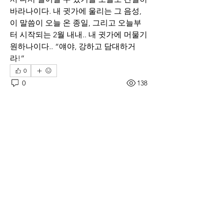
바라나이다. 내 귓가에 울리는 그 음성, 
이 말씀이 오늘 온 종일, 그리고 오늘부
터 시작되는 2월 내내.. 내 귓가에 머물기 
원하나이다.. “얘야, 강하고 담대하거
라!”
0
0
138
Rédigez un commentaire...
소개
매일 아침 말씀으로 드리는 기도문
명
thelivingchurch202
팔로우
thelivingchurch202
taekwonlim
팔로우