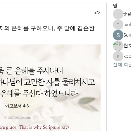
명
the
thelivin
tae
 아버지의 은혜를 구하오니, 주 앞에 겸손한
taekwon
Su
헌호
koo
kookhyu
전체 회원