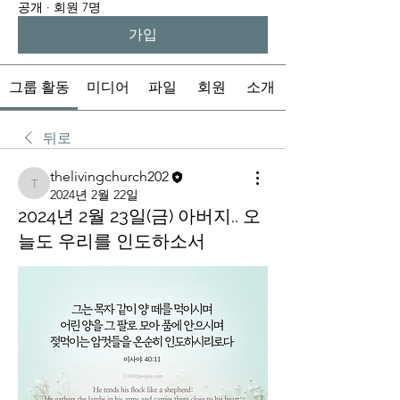
공개
·
회원 7명
가입
그룹 활동
미디어
파일
회원
소개
뒤로
thelivingchurch202
thelivingchurch202
2024년 2월 22일
2024년 2월 23일(금) 아버지.. 오
늘도 우리를 인도하소서