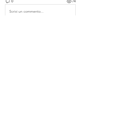
0
74
Scrivi un commento...
소개
매일 아침 말씀으로 드리는 기도문
명
thelivingchurch202
팔로우
thelivingchurch202
taekwonlim
팔로우
taekwonlim
Sung Ahn
팔로우
헌호 이
팔로우
kookhyunim210138
팔로우
kookhyunim210138
전체 회원 보기(7명)