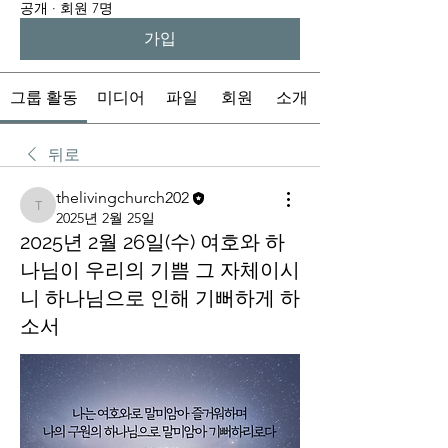
공개
·
회원 7명
가입
그룹 활동
미디어
파일
회원
소개
뒤로
thelivingchurch202
thelivingchurch202
2025년 2월 25일
2025년 2월 26일(수) 여호와 하
나님이 우리의 기쁨 그 자체이시
니 하나님으로 인해 기뻐하게 하
소서