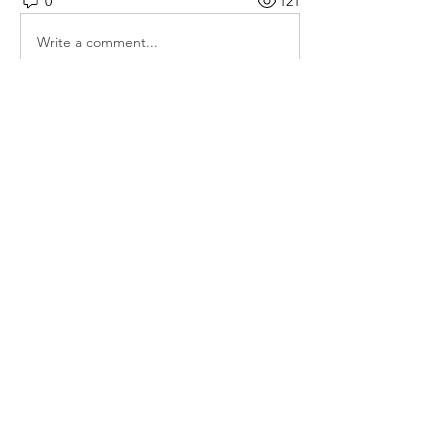
0
121
Write a comment...
소개
매일 아침 말씀으로 드리는 기도문
명
thelivingchurch202
팔로우
thelivingchurch202
taekwonlim
팔로우
taekwonlim
Sung Ahn
팔로우
헌호 이
팔로우
kookhyunim210138
팔로우
kookhyunim210138
전체 회원 보기(7명)