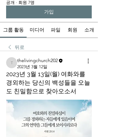
공개
·
회원 7명
가입
그룹 활동
미디어
파일
회원
소개
뒤로
thelivingchurch202
thelivingchurch202
2023년 3월 12일
2023년 3월 13일(월) 여화와를
경외하는 당신의 백성들을 오늘
도 친밀함으로 찾아오소서