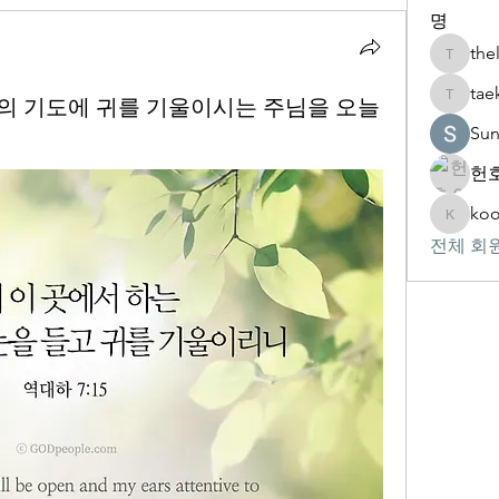
명
the
thelivin
tae
 우리의 기도에 귀를 기울이시는 주님을 오늘
taekwon
Su
헌호
koo
kookhyu
전체 회원