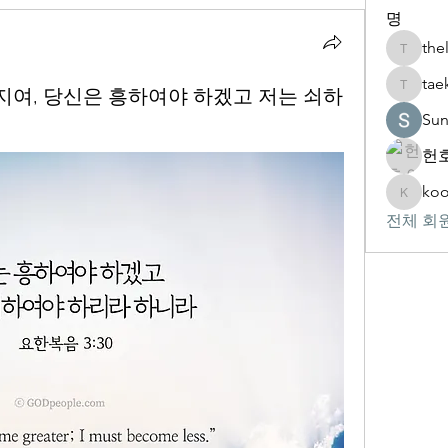
명
the
thelivin
tae
 아버지여, 당신은 흥하여야 하겠고 저는 쇠하
taekwon
Su
헌호
koo
kookhyu
전체 회원