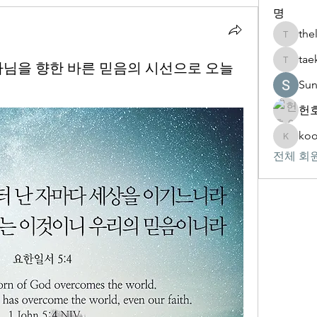
명
the
thelivin
tae
) 하나님을 향한 바른 믿음의 시선으로 오늘
taekwon
Su
헌호
koo
kookhyu
전체 회원