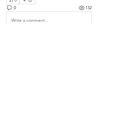
0
0
132
Write a comment...
소개
매일 아침 말씀으로 드리는 기도문
명
thelivingchurch202
팔로우
thelivingchurch202
taekwonlim
팔로우
taekwonlim
Sung Ahn
팔로우
헌호 이
팔로우
kookhyunim210138
팔로우
kookhyunim210138
전체 회원 보기(7명)