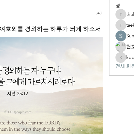
명
the
thelivin
tae
 오직 여호와를 경외하는 하루가 되게 하소서
taekwon
Su
헌호
koo
kookhyu
전체 회원