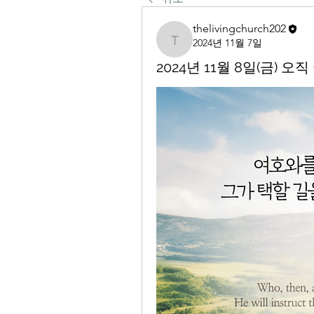
thelivingchurch202
2024년 11월 7일
thelivingchurch202
2024년 11월 8일(금)