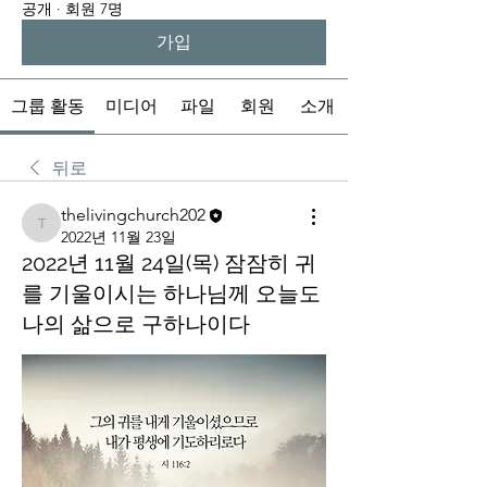
공개
·
회원 7명
가입
그룹 활동
미디어
파일
회원
소개
뒤로
thelivingchurch202
thelivingchurch202
2022년 11월 23일
2022년 11월 24일(목) 잠잠히 귀
를 기울이시는 하나님께 오늘도
나의 삶으로 구하나이다