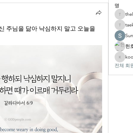
명
the
thelivin
tae
 선하신 주님을 닮아 낙심하지 말고 오늘을
taekwon
Su
헌호
koo
kookhyu
전체 회원