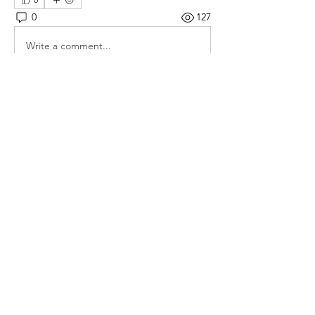
0
127
Write a comment...
소개
매일 아침 말씀으로 드리는 기도문
명
thelivingchurch202
팔로우
thelivingchurch202
taekwonlim
팔로우
taekwonlim
Sung Ahn
팔로우
헌호 이
팔로우
kookhyunim210138
팔로우
kookhyunim210138
전체 회원 보기(7명)