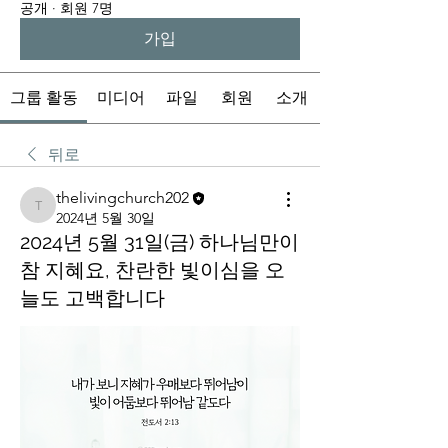
공개
·
회원 7명
가입
그룹 활동
미디어
파일
회원
소개
뒤로
thelivingchurch202
thelivingchurch202
2024년 5월 30일
2024년 5월 31일(금) 하나님만이
참 지혜요, 찬란한 빛이심을 오
늘도 고백합니다