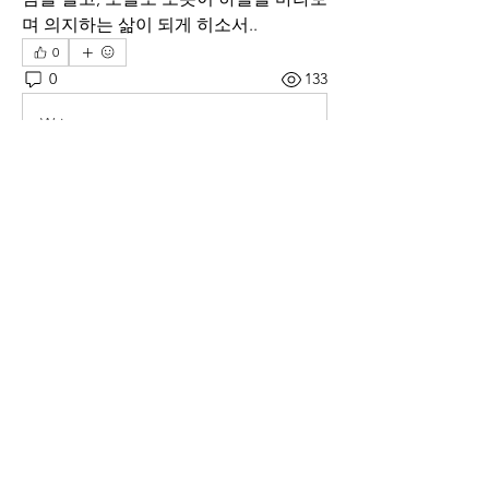
며 의지하는 삶이 되게 히소서..
0
0
133
Write a comment...
소개
매일 아침 말씀으로 드리는 기도문
명
thelivingchurch202
팔로우
thelivingchurch202
taekwonlim
팔로우
taekwonlim
Sung Ahn
팔로우
헌호 이
팔로우