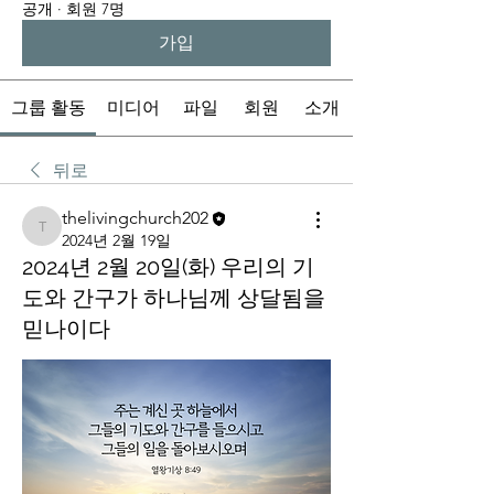
공개
·
회원 7명
가입
그룹 활동
미디어
파일
회원
소개
뒤로
thelivingchurch202
thelivingchurch202
2024년 2월 19일
2024년 2월 20일(화) 우리의 기
도와 간구가 하나님께 상달됨을
믿나이다