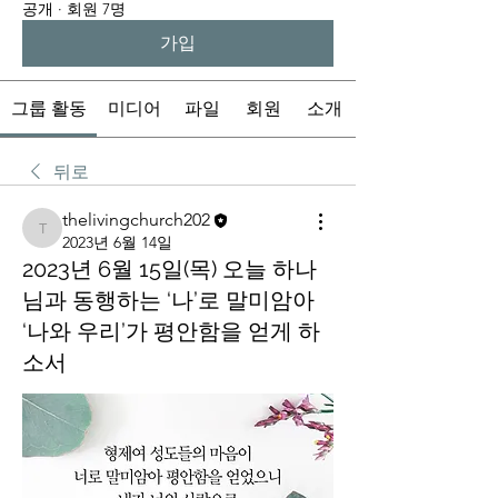
공개
·
회원 7명
가입
그룹 활동
미디어
파일
회원
소개
뒤로
thelivingchurch202
thelivingchurch202
2023년 6월 14일
2023년 6월 15일(목) 오늘 하나
님과 동행하는 ‘나’로 말미암아
‘나와 우리’가 평안함을 얻게 하
소서