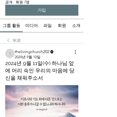
공개
·
회원 7명
가입
그룹 활동
미디어
파일
회원
소개
뒤로
thelivingchurch202
thelivingchurch202
2024년 9월 10일
2024년 9월 11일(수) 하나님 앞
에 머리 숙인 우리의 마음에 당
신을 채워주소서