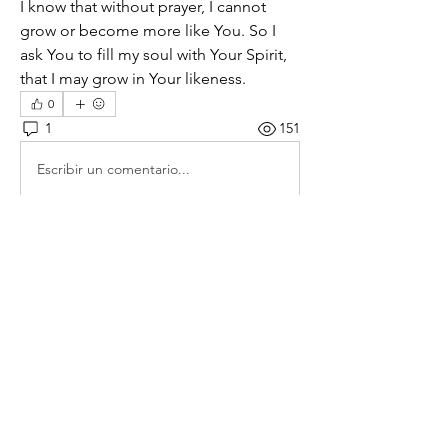
I know that without prayer, I cannot 
grow or become more like You. So I 
ask You to fill my soul with Your Spirit, 
that I may grow in Your likeness.
0
1
151
Escribir un comentario...
Lo más nuevo
153lee
11 sept 2024
아버지 하나님♡
기도 외에 아버지를 닮아갈 수도 
자랄 수도 없사오니 저의 영혼에
아버지의 영이신 성령님으로 충만
케 하소서. 여호와 라파 🙏 
Me gusta
Reaccionar