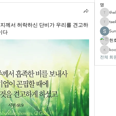
명
the
thelivin
tae
) 아버지께서 허락하신 단비가 우리를 견고하
taekwon
Su
이다
헌호
koo
kookhyu
전체 회원