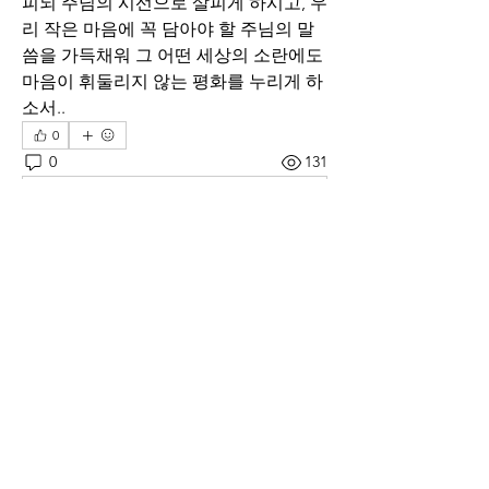
피되 주님의 시선으로 살피게 하시고, 우
리 작은 마음에 꼭 담아야 할 주님의 말
씀을 가득채워 그 어떤 세상의 소란에도 
마음이 휘둘리지 않는 평화를 누리게 하
소서..
0
0
131
Rédigez un commentaire...
소개
매일 아침 말씀으로 드리는 기도문
명
thelivingchurch202
팔로우
thelivingchurch202
taekwonlim
팔로우
taekwonlim