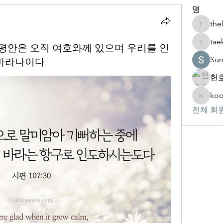
명
the
thelivin
tae
참 된 평안은 오직 여호와께 있으며 우리를 인
taekwon
Su
 바라나이다
헌호
koo
kookhyu
전체 회원