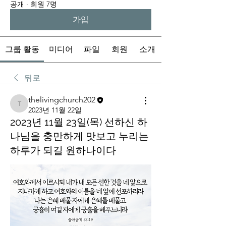
공개
·
회원 7명
가입
그룹 활동
미디어
파일
회원
소개
뒤로
thelivingchurch202
thelivingchurch202
2023년 11월 22일
2023년 11월 23일(목) 선하신 하
나님을 충만하게 맛보고 누리는
하루가 되길 원하나이다