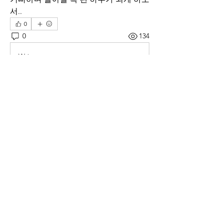
서..
0
0
134
Write a comment...
소개
매일 아침 말씀으로 드리는 기도문
명
thelivingchurch202
팔로우
thelivingchurch202
taekwonlim
팔로우
taekwonlim
Sung Ahn
팔로우
헌호 이
팔로우