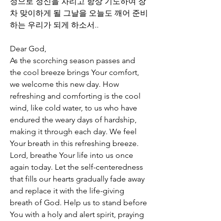
정으로 정신을 차리고 항상 기도하여 장
차 맞이하게 될 그날을 오늘도 깨어 준비
하는 우리가 되게 하소서..
Dear God,  
As the scorching season passes and 
the cool breeze brings Your comfort, 
we welcome this new day. How 
refreshing and comforting is the cool 
wind, like cold water, to us who have 
endured the weary days of hardship, 
making it through each day. We feel 
Your breath in this refreshing breeze.  
Lord, breathe Your life into us once 
again today. Let the self-centeredness 
that fills our hearts gradually fade away 
and replace it with the life-giving 
breath of God. Help us to stand before 
You with a holy and alert spirit, praying 