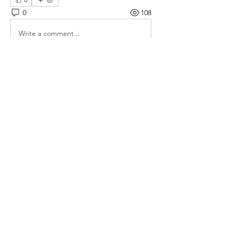
0
108
Write a comment...
소개
매일 아침 말씀으로 드리는 기도문
명
thelivingchurch202
팔로우
thelivingchurch202
taekwonlim
팔로우
taekwonlim
Sung Ahn
팔로우
헌호 이
팔로우
kookhyunim210138
팔로우
kookhyunim210138
전체 회원 보기(7명)