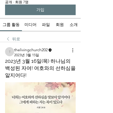
공개
·
회원 7명
가입
그룹 활동
미디어
파일
회원
소개
뒤로
thelivingchurch202
thelivingchurch202
2023년 3월 15일
2023년 3월 16일(목) 하나님의
백성된 자여! 여호와의 선하심을
알지어다!