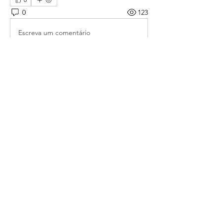
0
123
Escreva um comentário
소개
매일 아침 말씀으로 드리는 기도문
명
thelivingchurch202
팔로우
thelivingchurch202
taekwonlim
팔로우
taekwonlim
Sung Ahn
팔로우
헌호 이
팔로우
kookhyunim210138
팔로우
kookhyunim210138
전체 회원 보기(7명)