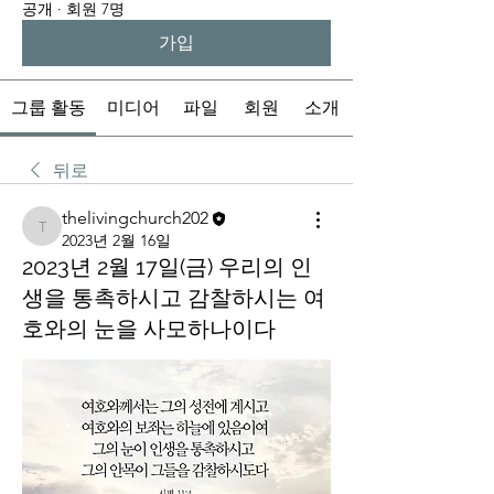
공개
·
회원 7명
가입
그룹 활동
미디어
파일
회원
소개
뒤로
thelivingchurch202
thelivingchurch202
2023년 2월 16일
2023년 2월 17일(금) 우리의 인
생을 통촉하시고 감찰하시는 여
호와의 눈을 사모하나이다