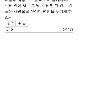
주님 앞에 서는 그 날, 주님께 더 없는 위
로와 사랑으로 진정한 평안을 누리게 하
소서..
0
0
125
Write a comment...
소개
매일 아침 말씀으로 드리는 기도문
명
thelivingchurch202
팔로우
thelivingchurch202
taekwonlim
팔로우
taekwonlim
Sung Ahn
팔로우