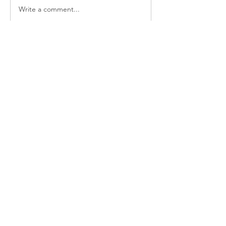
Write a comment...
소개
매일 아침 말씀으로 드리는 기도문
명
thelivingchurch202
팔로우
thelivingchurch202
taekwonlim
팔로우
taekwonlim
Sung Ahn
팔로우
헌호 이
팔로우
kookhyunim210138
팔로우
kookhyunim210138
전체 회원 보기(7명)