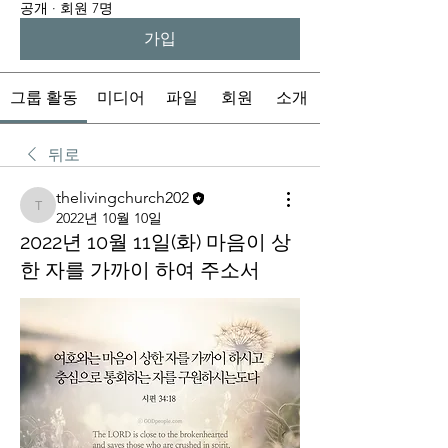
공개
·
회원 7명
가입
그룹 활동
미디어
파일
회원
소개
뒤로
thelivingchurch202
thelivingchurch202
2022년 10월 10일
2022년 10월 11일(화) 마음이 상
한 자를 가까이 하여 주소서